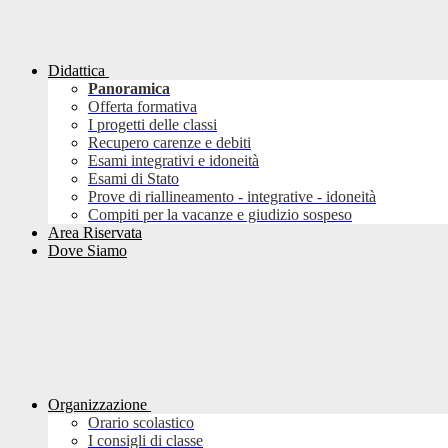
Didattica
Panoramica
Offerta formativa
I progetti delle classi
Recupero carenze e debiti
Esami integrativi e idoneità
Esami di Stato
Prove di riallineamento - integrative - idoneità
Compiti per la vacanze e giudizio sospeso
Area Riservata
Dove Siamo
Organizzazione
Orario scolastico
I consigli di classe