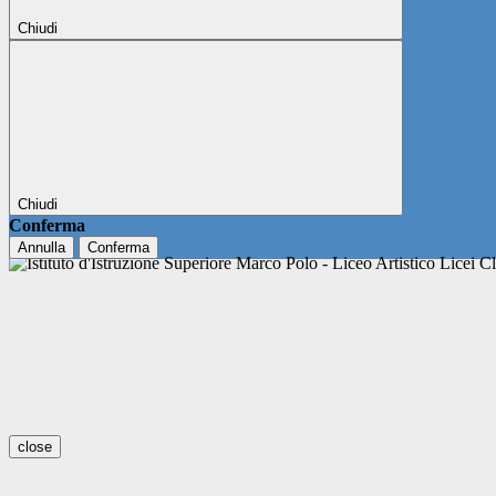
Chiudi
Chiudi
Conferma
Annulla
Conferma
close