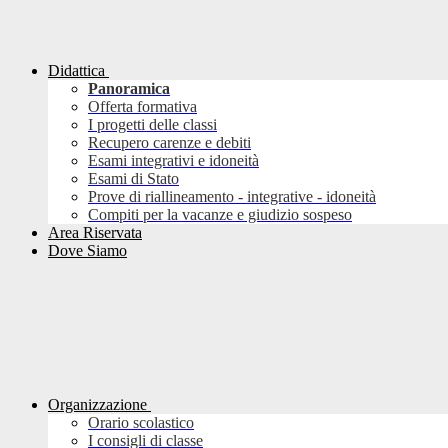
Didattica
Panoramica
Offerta formativa
I progetti delle classi
Recupero carenze e debiti
Esami integrativi e idoneità
Esami di Stato
Prove di riallineamento - integrative - idoneità
Compiti per la vacanze e giudizio sospeso
Area Riservata
Dove Siamo
Organizzazione
Orario scolastico
I consigli di classe