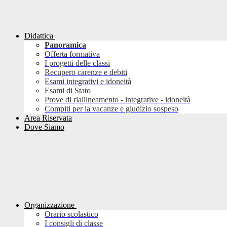
Didattica
Panoramica
Offerta formativa
I progetti delle classi
Recupero carenze e debiti
Esami integrativi e idoneità
Esami di Stato
Prove di riallineamento - integrative - idoneità
Compiti per la vacanze e giudizio sospeso
Area Riservata
Dove Siamo
Organizzazione
Orario scolastico
I consigli di classe