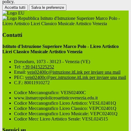
policy.
Accetta tutti
Salva le preferenze
Istituto d'Istruzione Superiore Marco Polo -
Liceo Artistico Licei Classico Musicale Artistico Venezia
Contatti
Istituto d'Istruzione Superiore Marco Polo - Liceo Artistico
Licei Classico Musicale Artistico Venezia
Dorsoduro, 1073 - 30123 - Venezia (VE)
Tel:
+39 0415225252
Email:
veis02400c@istruzione.it
Link per inviare una mail
PEC:
veis02400c@pec.istruzione.it
Link per inviare una mail
C.F.: 80011910272
Codice Meccanografico: VEIS02400C
www.iismarcopololiceoartisticovenezia.edu.it
Codice Meccanografico Liceo Artistico: VESL02401Q
Codice Meccanografico Liceo Classico: VEPC02401Q
Codice Meccanografico Liceo Musicale: VEPC02401Q
Codice Mecc Liceo Artistico Serale: VESL024515
Seguici su