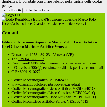
disabilitati. È possibile consultare l'elenco nella pagina della cookie
policy.
Accetta tutti
Salva le preferenze
Istituto d'Istruzione Superiore Marco Polo -
Liceo Artistico Licei Classico Musicale Artistico Venezia
Contatti
Istituto d'Istruzione Superiore Marco Polo - Liceo Artistico
Licei Classico Musicale Artistico Venezia
Dorsoduro, 1073 - 30123 - Venezia (VE)
Tel:
+39 0415225252
Email:
veis02400c@istruzione.it
Link per inviare una mail
PEC:
veis02400c@pec.istruzione.it
Link per inviare una mail
C.F.: 80011910272
Codice Meccanografico: VEIS02400C
www.iismarcopololiceoartisticovenezia.edu.it
Codice Meccanografico Liceo Artistico: VESL02401Q
Codice Meccanografico Liceo Classico: VEPC02401Q
Codice Meccanografico Liceo Musicale: VEPC02401Q
Codice Mecc Liceo Artistico Serale: VESL024515