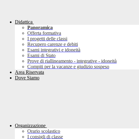
Didattica
Panoramica
Offerta formativa
I progetti delle classi
Recupero carenze e debiti
Esami integrativi e idoneità
Esami di Stato
Prove di riallineamento - integrative - idoneità
Compiti per la vacanze e giudizio sospeso
Area Riservata
Dove Siamo
Organizzazione
Orario scolastico
I consigli di classe