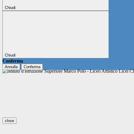
Chiudi
Chiudi
Conferma
Annulla
Conferma
close