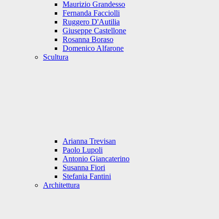
Maurizio Grandesso
Fernanda Facciolli
Ruggero D'Autilia
Giuseppe Castellone
Rosanna Boraso
Domenico Alfarone
Scultura
Arianna Trevisan
Paolo Lupoli
Antonio Giancaterino
Susanna Fiori
Stefania Fantini
Architettura