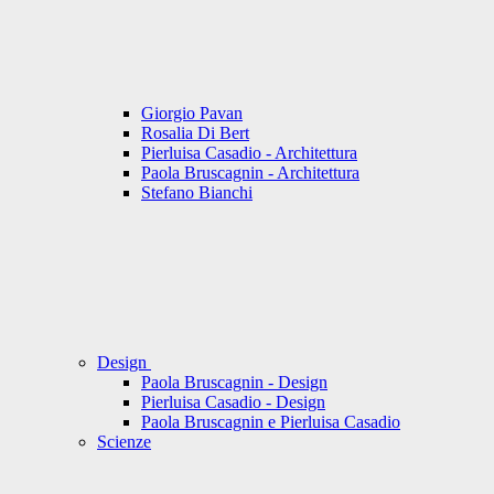
Giorgio Pavan
Rosalia Di Bert
Pierluisa Casadio - Architettura
Paola Bruscagnin - Architettura
Stefano Bianchi
Design
Paola Bruscagnin - Design
Pierluisa Casadio - Design
Paola Bruscagnin e Pierluisa Casadio
Scienze