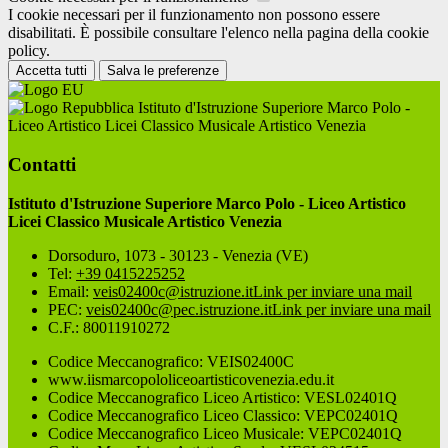
I cookie necessari per il funzionamento non possono essere
disabilitati. È possibile consultare l'elenco nella pagina della cookie
policy.
Accetta tutti
Salva le preferenze
Istituto d'Istruzione Superiore Marco Polo -
Liceo Artistico Licei Classico Musicale Artistico Venezia
Contatti
Istituto d'Istruzione Superiore Marco Polo - Liceo Artistico
Licei Classico Musicale Artistico Venezia
Dorsoduro, 1073 - 30123 - Venezia (VE)
Tel:
+39 0415225252
Email:
veis02400c@istruzione.it
Link per inviare una mail
PEC:
veis02400c@pec.istruzione.it
Link per inviare una mail
C.F.: 80011910272
Codice Meccanografico: VEIS02400C
www.iismarcopololiceoartisticovenezia.edu.it
Codice Meccanografico Liceo Artistico: VESL02401Q
Codice Meccanografico Liceo Classico: VEPC02401Q
Codice Meccanografico Liceo Musicale: VEPC02401Q