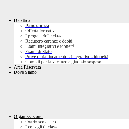
Didattica
Panoramica
Offerta formativa
I progetti delle classi
Recupero carenze e debiti
Esami integrativi e idoneità
Esami di Stato
Prove di riallineamento - integrative - idoneità
Compiti per la vacanze e giudizio sospeso
Area Riservata
Dove Siamo
Organizzazione
Orario scolastico
I consigli di classe