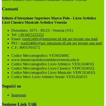
Contatti
Istituto d'Istruzione Superiore Marco Polo - Liceo Artistico
Licei Classico Musicale Artistico Venezia
Dorsoduro, 1073 - 30123 - Venezia (VE)
Tel:
+39 0415225252
Email:
veis02400c@istruzione.it
Link per inviare una mail
PEC:
veis02400c@pec.istruzione.it
Link per inviare una mail
C.F.: 80011910272
Codice Meccanografico: VEIS02400C
www.iismarcopololiceoartisticovenezia.edu.it
Codice Meccanografico Liceo Artistico: VESL02401Q
Codice Meccanografico Liceo Classico: VEPC02401Q
Codice Meccanografico Liceo Musicale: VEPC02401Q
Codice Mecc Liceo Artistico Serale: VESL024515
Seguici su
Instagram
Sezione Link Utili