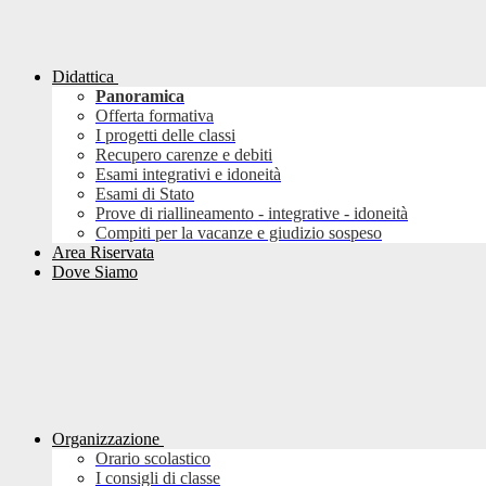
Didattica
Panoramica
Offerta formativa
I progetti delle classi
Recupero carenze e debiti
Esami integrativi e idoneità
Esami di Stato
Prove di riallineamento - integrative - idoneità
Compiti per la vacanze e giudizio sospeso
Area Riservata
Dove Siamo
Organizzazione
Orario scolastico
I consigli di classe