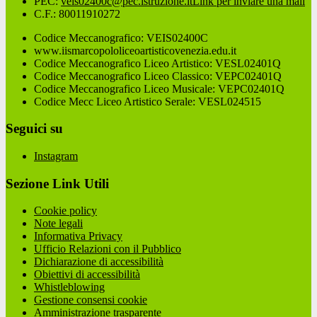
PEC:
veis02400c@pec.istruzione.it
Link per inviare una mail
C.F.: 80011910272
Codice Meccanografico: VEIS02400C
www.iismarcopololiceoartisticovenezia.edu.it
Codice Meccanografico Liceo Artistico: VESL02401Q
Codice Meccanografico Liceo Classico: VEPC02401Q
Codice Meccanografico Liceo Musicale: VEPC02401Q
Codice Mecc Liceo Artistico Serale: VESL024515
Seguici su
Instagram
Sezione Link Utili
Cookie policy
Note legali
Informativa Privacy
Ufficio Relazioni con il Pubblico
Dichiarazione di accessibilità
Obiettivi di accessibilità
Whistleblowing
Gestione consensi cookie
Amministrazione trasparente