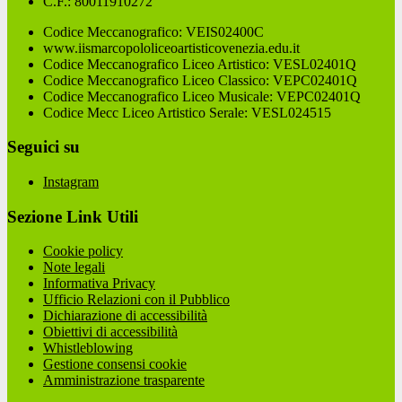
C.F.: 80011910272
Codice Meccanografico: VEIS02400C
www.iismarcopololiceoartisticovenezia.edu.it
Codice Meccanografico Liceo Artistico: VESL02401Q
Codice Meccanografico Liceo Classico: VEPC02401Q
Codice Meccanografico Liceo Musicale: VEPC02401Q
Codice Mecc Liceo Artistico Serale: VESL024515
Seguici su
Instagram
Sezione Link Utili
Cookie policy
Note legali
Informativa Privacy
Ufficio Relazioni con il Pubblico
Dichiarazione di accessibilità
Obiettivi di accessibilità
Whistleblowing
Gestione consensi cookie
Amministrazione trasparente