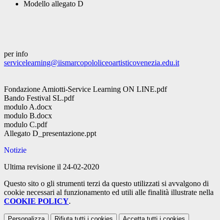
Modello allegato D
per info
servicelearning@
iismarcopololiceoartisticovene
zia.edu.it
Fondazione Amiotti-Service Learning ON LINE.pdf
Bando Festival SL.pdf
modulo A.docx
modulo B.docx
modulo C.pdf
Allegato D_presentazione.ppt
Notizie
Ultima revisione il 24-02-2020
Questo sito o gli strumenti terzi da questo utilizzati si avvalgono di
cookie necessari al funzionamento ed utili alle finalità illustrate nella
COOKIE POLICY
.
Personalizza
Rifiuta tutti
i cookies
Accetta tutti
i cookies