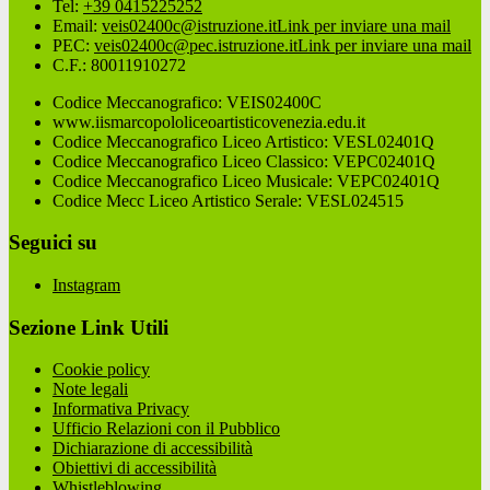
Tel:
+39 0415225252
Email:
veis02400c@istruzione.it
Link per inviare una mail
PEC:
veis02400c@pec.istruzione.it
Link per inviare una mail
C.F.: 80011910272
Codice Meccanografico: VEIS02400C
www.iismarcopololiceoartisticovenezia.edu.it
Codice Meccanografico Liceo Artistico: VESL02401Q
Codice Meccanografico Liceo Classico: VEPC02401Q
Codice Meccanografico Liceo Musicale: VEPC02401Q
Codice Mecc Liceo Artistico Serale: VESL024515
Seguici su
Instagram
Sezione Link Utili
Cookie policy
Note legali
Informativa Privacy
Ufficio Relazioni con il Pubblico
Dichiarazione di accessibilità
Obiettivi di accessibilità
Whistleblowing