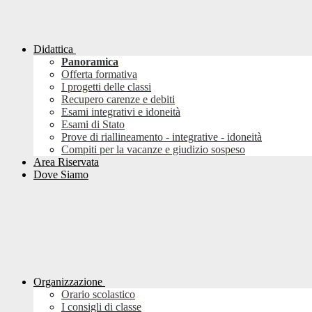
Didattica
Panoramica
Offerta formativa
I progetti delle classi
Recupero carenze e debiti
Esami integrativi e idoneità
Esami di Stato
Prove di riallineamento - integrative - idoneità
Compiti per la vacanze e giudizio sospeso
Area Riservata
Dove Siamo
Organizzazione
Orario scolastico
I consigli di classe