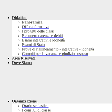
Didattica
Panoramica
Offerta formativa
I progetti delle classi
Recupero carenze e debiti
Esami integrativi e idoneità
Esami di Stato
Prove di riallineamento - integrative - idoneità
Compiti per la vacanze e giudizio sospeso
Area Riservata
Dove Siamo
Organizzazione
Orario scolastico
I consigli di classe