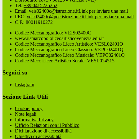
Tel:
+39 0415225252
Email:
veis02400c@istruzione.it
Link per inviare una mail
PEC:
veis02400c@pec.istruzione.it
Link per inviare una mail
C.F.: 80011910272
Codice Meccanografico: VEIS02400C
www.iismarcopololiceoartisticovenezia.edu.it
Codice Meccanografico Liceo Artistico: VESL02401Q
Codice Meccanografico Liceo Classico: VEPC02401Q
Codice Meccanografico Liceo Musicale: VEPC02401Q
Codice Mecc Liceo Artistico Serale: VESL024515
Seguici su
Instagram
Sezione Link Utili
Cookie policy
Note legali
Informativa Privacy
Ufficio Relazioni con il Pubblico
Dichiarazione di accessibilità
Obiettivi di accessibilità