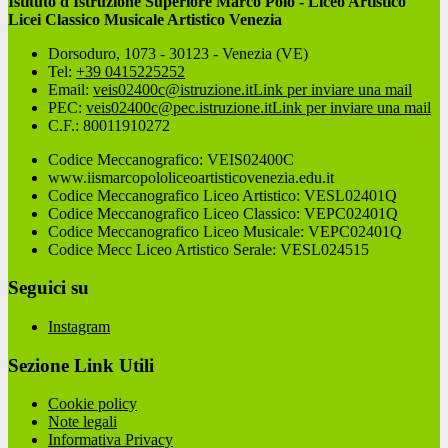
Istituto d'Istruzione Superiore Marco Polo - Liceo Artistico
Licei Classico Musicale Artistico Venezia
Dorsoduro, 1073 - 30123 - Venezia (VE)
Tel:
+39 0415225252
Email:
veis02400c@istruzione.it
Link per inviare una mail
PEC:
veis02400c@pec.istruzione.it
Link per inviare una mail
C.F.: 80011910272
Codice Meccanografico: VEIS02400C
www.iismarcopololiceoartisticovenezia.edu.it
Codice Meccanografico Liceo Artistico: VESL02401Q
Codice Meccanografico Liceo Classico: VEPC02401Q
Codice Meccanografico Liceo Musicale: VEPC02401Q
Codice Mecc Liceo Artistico Serale: VESL024515
Seguici su
Instagram
Sezione Link Utili
Cookie policy
Note legali
Informativa Privacy