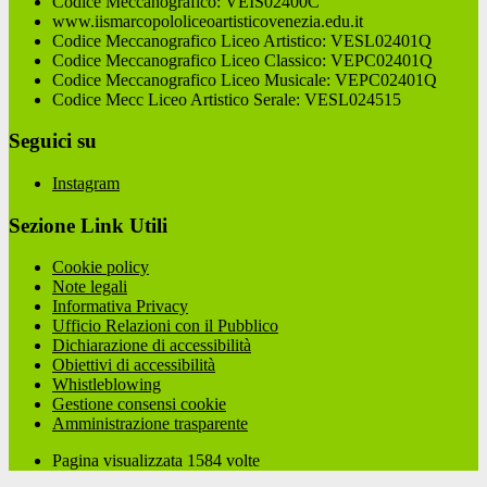
Codice Meccanografico: VEIS02400C
www.iismarcopololiceoartisticovenezia.edu.it
Codice Meccanografico Liceo Artistico: VESL02401Q
Codice Meccanografico Liceo Classico: VEPC02401Q
Codice Meccanografico Liceo Musicale: VEPC02401Q
Codice Mecc Liceo Artistico Serale: VESL024515
Seguici su
Instagram
Sezione Link Utili
Cookie policy
Note legali
Informativa Privacy
Ufficio Relazioni con il Pubblico
Dichiarazione di accessibilità
Obiettivi di accessibilità
Whistleblowing
Gestione consensi cookie
Amministrazione trasparente
Pagina visualizzata
1584
volte