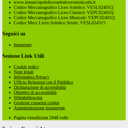
www.iismarcopololiceoartisticovenezia.edu.it
Codice Meccanografico Liceo Artistico: VESL02401Q
Codice Meccanografico Liceo Classico: VEPC02401Q
Codice Meccanografico Liceo Musicale: VEPC02401Q
Codice Mecc Liceo Artistico Serale: VESL024515
Seguici su
Instagram
Sezione Link Utili
Cookie policy
Note legali
Informativa Privacy
Ufficio Relazioni con il Pubblico
Dichiarazione di accessibilità
Obiettivi di accessibilità
Whistleblowing
Gestione consensi cookie
Amministrazione trasparente
Pagina visualizzata
2948
volte