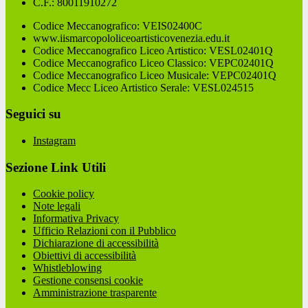
C.F.: 80011910272
Codice Meccanografico: VEIS02400C
www.iismarcopololiceoartisticovenezia.edu.it
Codice Meccanografico Liceo Artistico: VESL02401Q
Codice Meccanografico Liceo Classico: VEPC02401Q
Codice Meccanografico Liceo Musicale: VEPC02401Q
Codice Mecc Liceo Artistico Serale: VESL024515
Seguici su
Instagram
Sezione Link Utili
Cookie policy
Note legali
Informativa Privacy
Ufficio Relazioni con il Pubblico
Dichiarazione di accessibilità
Obiettivi di accessibilità
Whistleblowing
Gestione consensi cookie
Amministrazione trasparente