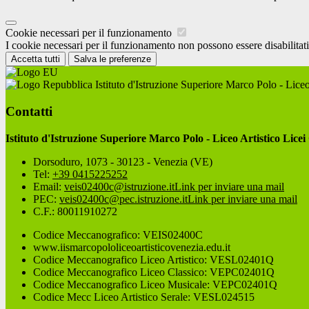
Cookie necessari per il funzionamento
I cookie necessari per il funzionamento non possono essere disabilitati.
Accetta tutti
Salva le preferenze
Istituto d'Istruzione Superiore Marco Polo - Liceo
Contatti
Istituto d'Istruzione Superiore Marco Polo - Liceo Artistico Licei
Dorsoduro, 1073 - 30123 - Venezia (VE)
Tel:
+39 0415225252
Email:
veis02400c@istruzione.it
Link per inviare una mail
PEC:
veis02400c@pec.istruzione.it
Link per inviare una mail
C.F.: 80011910272
Codice Meccanografico: VEIS02400C
www.iismarcopololiceoartisticovenezia.edu.it
Codice Meccanografico Liceo Artistico: VESL02401Q
Codice Meccanografico Liceo Classico: VEPC02401Q
Codice Meccanografico Liceo Musicale: VEPC02401Q
Codice Mecc Liceo Artistico Serale: VESL024515