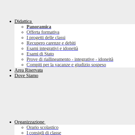
Didattica
Panoramica
Offerta formativa
I progetti delle classi
Recupero carenze e debiti
Esami integrativi e idoneità
Esami di Stato
Prove di riallineamento - integrative - idoneità
Compiti per la vacanze e giudizio sospeso
Area Riservata
Dove Siamo
Organizzazione
Orario scolastico
I consigli di classe