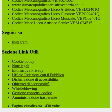
Codice Meccanografico: VEIS02400C
www.iismarcopololiceoartisticovenezia.edu.it
Codice Meccanografico Liceo Artistico: VESL02401Q
Codice Meccanografico Liceo Classico: VEPC02401Q
Codice Meccanografico Liceo Musicale: VEPC02401Q
Codice Mecc Liceo Artistico Serale: VESL024515
Seguici su
Instagram
Sezione Link Utili
Cookie policy
Note legali
Informativa Privacy
Ufficio Relazioni con il Pubblico
Dichiarazione di accessibilità
Obiettivi di accessibilità
Whistleblowing
Gestione consensi cookie
Amministrazione trasparente
Pagina visualizzata
1430
volte