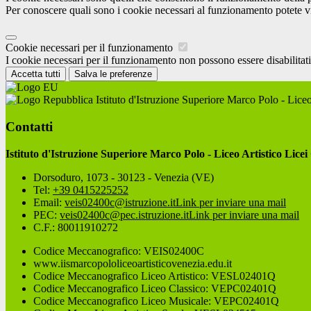
Per conoscere quali sono i cookie necessari al funzionamento potete v
Cookie necessari per il funzionamento
I cookie necessari per il funzionamento non possono essere disabilitati.
Accetta tutti
Salva le preferenze
Istituto d'Istruzione Superiore Marco Polo - Liceo
Contatti
Istituto d'Istruzione Superiore Marco Polo - Liceo Artistico Licei
Dorsoduro, 1073 - 30123 - Venezia (VE)
Tel:
+39 0415225252
Email:
veis02400c@istruzione.it
Link per inviare una mail
PEC:
veis02400c@pec.istruzione.it
Link per inviare una mail
C.F.: 80011910272
Codice Meccanografico: VEIS02400C
www.iismarcopololiceoartisticovenezia.edu.it
Codice Meccanografico Liceo Artistico: VESL02401Q
Codice Meccanografico Liceo Classico: VEPC02401Q
Codice Meccanografico Liceo Musicale: VEPC02401Q