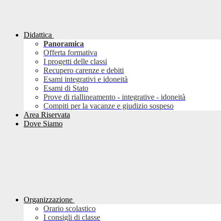
Didattica
Panoramica
Offerta formativa
I progetti delle classi
Recupero carenze e debiti
Esami integrativi e idoneità
Esami di Stato
Prove di riallineamento - integrative - idoneità
Compiti per la vacanze e giudizio sospeso
Area Riservata
Dove Siamo
Organizzazione
Orario scolastico
I consigli di classe