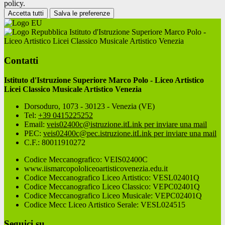
policy.
Accetta tutti
Salva le preferenze
Istituto d'Istruzione Superiore Marco Polo -
Liceo Artistico Licei Classico Musicale Artistico Venezia
Contatti
Istituto d'Istruzione Superiore Marco Polo - Liceo Artistico
Licei Classico Musicale Artistico Venezia
Dorsoduro, 1073 - 30123 - Venezia (VE)
Tel:
+39 0415225252
Email:
veis02400c@istruzione.it
Link per inviare una mail
PEC:
veis02400c@pec.istruzione.it
Link per inviare una mail
C.F.: 80011910272
Codice Meccanografico: VEIS02400C
www.iismarcopololiceoartisticovenezia.edu.it
Codice Meccanografico Liceo Artistico: VESL02401Q
Codice Meccanografico Liceo Classico: VEPC02401Q
Codice Meccanografico Liceo Musicale: VEPC02401Q
Codice Mecc Liceo Artistico Serale: VESL024515
Seguici su