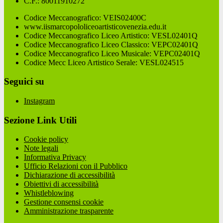
C.F.: 80011910272
Codice Meccanografico: VEIS02400C
www.iismarcopololiceoartisticovenezia.edu.it
Codice Meccanografico Liceo Artistico: VESL02401Q
Codice Meccanografico Liceo Classico: VEPC02401Q
Codice Meccanografico Liceo Musicale: VEPC02401Q
Codice Mecc Liceo Artistico Serale: VESL024515
Seguici su
Instagram
Sezione Link Utili
Cookie policy
Note legali
Informativa Privacy
Ufficio Relazioni con il Pubblico
Dichiarazione di accessibilità
Obiettivi di accessibilità
Whistleblowing
Gestione consensi cookie
Amministrazione trasparente