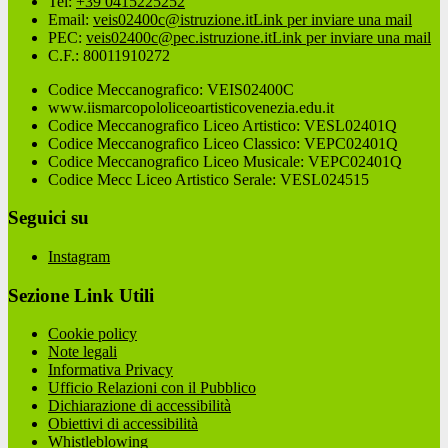
Tel:
+39 0415225252
Email:
veis02400c@istruzione.it
Link per inviare una mail
PEC:
veis02400c@pec.istruzione.it
Link per inviare una mail
C.F.: 80011910272
Codice Meccanografico: VEIS02400C
www.iismarcopololiceoartisticovenezia.edu.it
Codice Meccanografico Liceo Artistico: VESL02401Q
Codice Meccanografico Liceo Classico: VEPC02401Q
Codice Meccanografico Liceo Musicale: VEPC02401Q
Codice Mecc Liceo Artistico Serale: VESL024515
Seguici su
Instagram
Sezione Link Utili
Cookie policy
Note legali
Informativa Privacy
Ufficio Relazioni con il Pubblico
Dichiarazione di accessibilità
Obiettivi di accessibilità
Whistleblowing