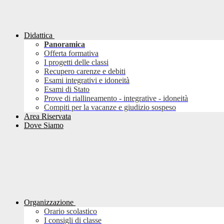
Didattica
Panoramica
Offerta formativa
I progetti delle classi
Recupero carenze e debiti
Esami integrativi e idoneità
Esami di Stato
Prove di riallineamento - integrative - idoneità
Compiti per la vacanze e giudizio sospeso
Area Riservata
Dove Siamo
Organizzazione
Orario scolastico
I consigli di classe