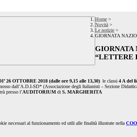
Home
>
Novità
>
Le notizie
>
GIORNATA NAZION
GIORNATA 
“LETTERE D
I’ 26 OTTOBRE 2018 (dalle ore 9,15 alle 13,30)
le classi
4 A del l
osso dall’A.D.I-SD* (Associazione degli Italianisti – Sezione Didattica
rrà presso l’
AUDITORIUM
di
S. MARGHERITA
kie necessari al funzionamento ed utili alle finalità illustrate nella
COO