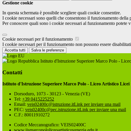
Gestione cookie
In questa schermata è possibile scegliere quali cookie consentire.
I cookie necessari sono quelli che consentono il funzionamento della pi
Per conoscere quali sono i cookie necessari al funzionamento potete v
Cookie necessari per il funzionamento
I cookie necessari per il funzionamento non possono essere disabilitati.
Accetta tutti
Salva le preferenze
Istituto d'Istruzione Superiore Marco Polo - Liceo
Contatti
Istituto d'Istruzione Superiore Marco Polo - Liceo Artistico Licei
Dorsoduro, 1073 - 30123 - Venezia (VE)
Tel:
+39 0415225252
Email:
veis02400c@istruzione.it
Link per inviare una mail
PEC:
veis02400c@pec.istruzione.it
Link per inviare una mail
C.F.: 80011910272
Codice Meccanografico: VEIS02400C
www.iismarcopololiceoartisticovenezia.edu.it