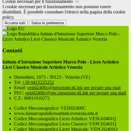
Cookie necessari per il funzionamento
I cookie necessari per il funzionamento non possono essere
disabilitati. È possibile consultare l'elenco nella pagina della cookie
policy.
Accetta tutti
Salva le preferenze
Istituto d'Istruzione Superiore Marco Polo -
Liceo Artistico Licei Classico Musicale Artistico Venezia
Contatti
Istituto d'Istruzione Superiore Marco Polo - Liceo Artistico
Licei Classico Musicale Artistico Venezia
Dorsoduro, 1073 - 30123 - Venezia (VE)
Tel:
+39 0415225252
Email:
veis02400c@istruzione.it
Link per inviare una mail
PEC:
veis02400c@pec.istruzione.it
Link per inviare una mail
C.F.: 80011910272
Codice Meccanografico: VEIS02400C
www.iismarcopololiceoartisticovenezia.edu.it
Codice Meccanografico Liceo Artistico: VESL02401Q
Codice Meccanografico Liceo Classico: VEPC02401Q
Codice Meccanografico Liceo Musicale: VEPC02401Q