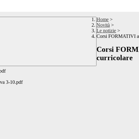
Home
>
Novità
>
Le notizie
>
Corsi FORMATIVI al p
Corsi FORMAT
curricolare
pdf
iva 3-10.pdf