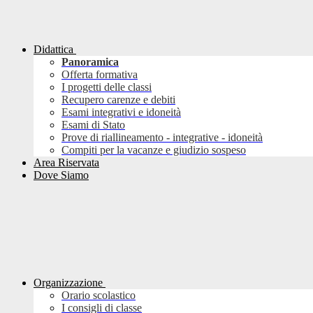
Didattica
Panoramica
Offerta formativa
I progetti delle classi
Recupero carenze e debiti
Esami integrativi e idoneità
Esami di Stato
Prove di riallineamento - integrative - idoneità
Compiti per la vacanze e giudizio sospeso
Area Riservata
Dove Siamo
Organizzazione
Orario scolastico
I consigli di classe