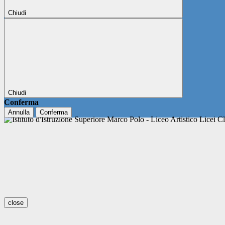
Chiudi
Chiudi
Conferma
Annulla
Conferma
close