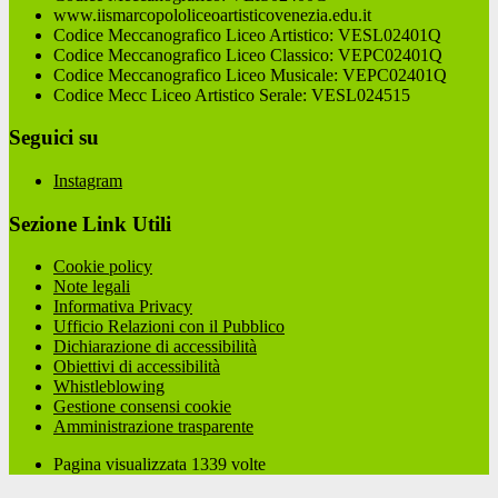
www.iismarcopololiceoartisticovenezia.edu.it
Codice Meccanografico Liceo Artistico: VESL02401Q
Codice Meccanografico Liceo Classico: VEPC02401Q
Codice Meccanografico Liceo Musicale: VEPC02401Q
Codice Mecc Liceo Artistico Serale: VESL024515
Seguici su
Instagram
Sezione Link Utili
Cookie policy
Note legali
Informativa Privacy
Ufficio Relazioni con il Pubblico
Dichiarazione di accessibilità
Obiettivi di accessibilità
Whistleblowing
Gestione consensi cookie
Amministrazione trasparente
Pagina visualizzata
1339
volte