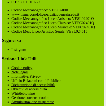
C.F.: 80011910272
Codice Meccanografico: VEIS02400C
www.iismarcopololiceoartisticovenezia.edu.it
Codice Meccanografico Liceo Artistico: VESL02401Q
Codice Meccanografico Liceo Classico: VEPC02401Q
Codice Meccanografico Liceo Musicale: VEPC02401Q
Codice Mecc Liceo Artistico Serale: VESL024515
Seguici su
Instagram
Sezione Link Utili
Cookie policy
Note legali
Informativa Privacy
Ufficio Relazioni con il Pubblico
Dichiarazione di accessibilità
Obiettivi di accessibilità
Whistleblowing
Gestione consensi cookie
Amministrazione trasparente