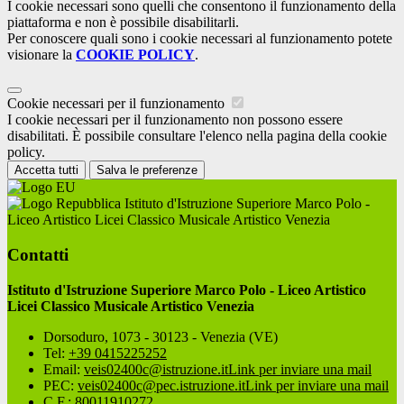
I cookie necessari sono quelli che consentono il funzionamento della
piattaforma e non è possibile disabilitarli.
Per conoscere quali sono i cookie necessari al funzionamento potete
visionare la
COOKIE POLICY
.
Cookie necessari per il funzionamento
I cookie necessari per il funzionamento non possono essere
disabilitati. È possibile consultare l'elenco nella pagina della cookie
policy.
Accetta tutti
Salva le preferenze
Istituto d'Istruzione Superiore Marco Polo -
Liceo Artistico Licei Classico Musicale Artistico Venezia
Contatti
Istituto d'Istruzione Superiore Marco Polo - Liceo Artistico
Licei Classico Musicale Artistico Venezia
Dorsoduro, 1073 - 30123 - Venezia (VE)
Tel:
+39 0415225252
Email:
veis02400c@istruzione.it
Link per inviare una mail
PEC:
veis02400c@pec.istruzione.it
Link per inviare una mail
C.F.: 80011910272