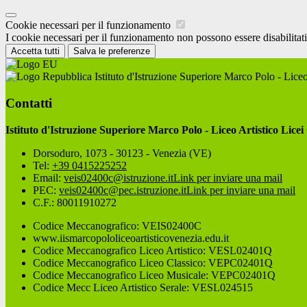
Cookie necessari per il funzionamento
I cookie necessari per il funzionamento non possono essere disabilitati.
Accetta tutti
Salva le preferenze
Istituto d'Istruzione Superiore Marco Polo - Liceo
Contatti
Istituto d'Istruzione Superiore Marco Polo - Liceo Artistico Licei
Dorsoduro, 1073 - 30123 - Venezia (VE)
Tel:
+39 0415225252
Email:
veis02400c@istruzione.it
Link per inviare una mail
PEC:
veis02400c@pec.istruzione.it
Link per inviare una mail
C.F.: 80011910272
Codice Meccanografico: VEIS02400C
www.iismarcopololiceoartisticovenezia.edu.it
Codice Meccanografico Liceo Artistico: VESL02401Q
Codice Meccanografico Liceo Classico: VEPC02401Q
Codice Meccanografico Liceo Musicale: VEPC02401Q
Codice Mecc Liceo Artistico Serale: VESL024515