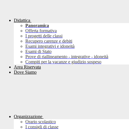
Didattica
Panoramica
Offerta formativa
I progetti delle classi
Recupero carenze e debiti
Esami integrativi e idoneità
Esami di Stato
Prove di riallineamento - integrative - idoneità
Compiti per la vacanze e giudizio sospeso
Area Riservata
Dove Siamo
Organizzazione
Orario scolastico
I consigli di classe