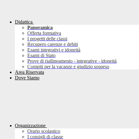
Didattica
Panoramica
Offerta formativa
I progetti delle classi
Recupero carenze e debiti
Esami integrativi e idoneità
Esami di Stato
Prove di riallineamento - integrative - idoneità
Compiti per la vacanze e giudizio sospeso
Area Riservata
Dove Siamo
Organizzazione
Orario scolastico
I consigli di classe