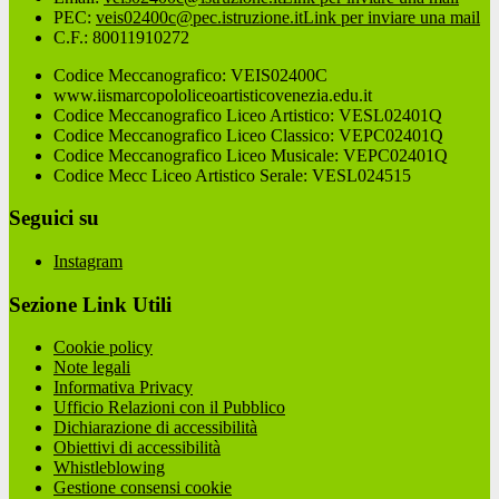
PEC:
veis02400c@pec.istruzione.it
Link per inviare una mail
C.F.: 80011910272
Codice Meccanografico: VEIS02400C
www.iismarcopololiceoartisticovenezia.edu.it
Codice Meccanografico Liceo Artistico: VESL02401Q
Codice Meccanografico Liceo Classico: VEPC02401Q
Codice Meccanografico Liceo Musicale: VEPC02401Q
Codice Mecc Liceo Artistico Serale: VESL024515
Seguici su
Instagram
Sezione Link Utili
Cookie policy
Note legali
Informativa Privacy
Ufficio Relazioni con il Pubblico
Dichiarazione di accessibilità
Obiettivi di accessibilità
Whistleblowing
Gestione consensi cookie