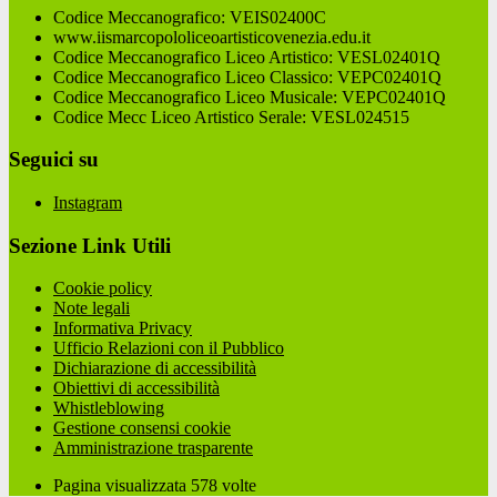
Codice Meccanografico: VEIS02400C
www.iismarcopololiceoartisticovenezia.edu.it
Codice Meccanografico Liceo Artistico: VESL02401Q
Codice Meccanografico Liceo Classico: VEPC02401Q
Codice Meccanografico Liceo Musicale: VEPC02401Q
Codice Mecc Liceo Artistico Serale: VESL024515
Seguici su
Instagram
Sezione Link Utili
Cookie policy
Note legali
Informativa Privacy
Ufficio Relazioni con il Pubblico
Dichiarazione di accessibilità
Obiettivi di accessibilità
Whistleblowing
Gestione consensi cookie
Amministrazione trasparente
Pagina visualizzata
578
volte