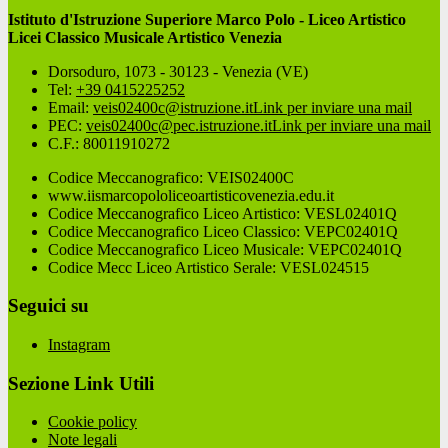
Istituto d'Istruzione Superiore Marco Polo - Liceo Artistico
Licei Classico Musicale Artistico Venezia
Dorsoduro, 1073 - 30123 - Venezia (VE)
Tel:
+39 0415225252
Email:
veis02400c@istruzione.it
Link per inviare una mail
PEC:
veis02400c@pec.istruzione.it
Link per inviare una mail
C.F.: 80011910272
Codice Meccanografico: VEIS02400C
www.iismarcopololiceoartisticovenezia.edu.it
Codice Meccanografico Liceo Artistico: VESL02401Q
Codice Meccanografico Liceo Classico: VEPC02401Q
Codice Meccanografico Liceo Musicale: VEPC02401Q
Codice Mecc Liceo Artistico Serale: VESL024515
Seguici su
Instagram
Sezione Link Utili
Cookie policy
Note legali