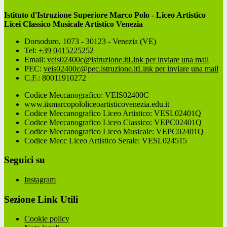
Istituto d'Istruzione Superiore Marco Polo - Liceo Artistico
Licei Classico Musicale Artistico Venezia
Dorsoduro, 1073 - 30123 - Venezia (VE)
Tel:
+39 0415225252
Email:
veis02400c@istruzione.it
Link per inviare una mail
PEC:
veis02400c@pec.istruzione.it
Link per inviare una mail
C.F.: 80011910272
Codice Meccanografico: VEIS02400C
www.iismarcopololiceoartisticovenezia.edu.it
Codice Meccanografico Liceo Artistico: VESL02401Q
Codice Meccanografico Liceo Classico: VEPC02401Q
Codice Meccanografico Liceo Musicale: VEPC02401Q
Codice Mecc Liceo Artistico Serale: VESL024515
Seguici su
Instagram
Sezione Link Utili
Cookie policy