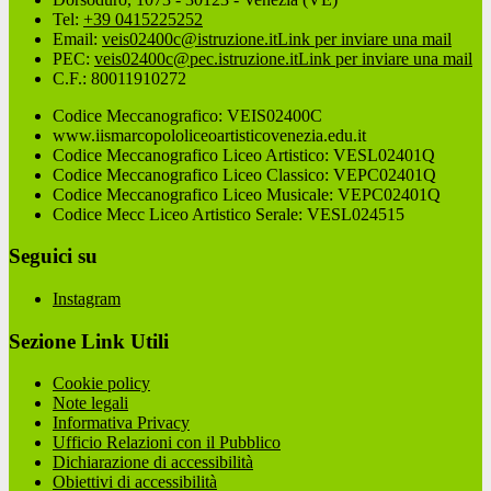
Tel:
+39 0415225252
Email:
veis02400c@istruzione.it
Link per inviare una mail
PEC:
veis02400c@pec.istruzione.it
Link per inviare una mail
C.F.: 80011910272
Codice Meccanografico: VEIS02400C
www.iismarcopololiceoartisticovenezia.edu.it
Codice Meccanografico Liceo Artistico: VESL02401Q
Codice Meccanografico Liceo Classico: VEPC02401Q
Codice Meccanografico Liceo Musicale: VEPC02401Q
Codice Mecc Liceo Artistico Serale: VESL024515
Seguici su
Instagram
Sezione Link Utili
Cookie policy
Note legali
Informativa Privacy
Ufficio Relazioni con il Pubblico
Dichiarazione di accessibilità
Obiettivi di accessibilità