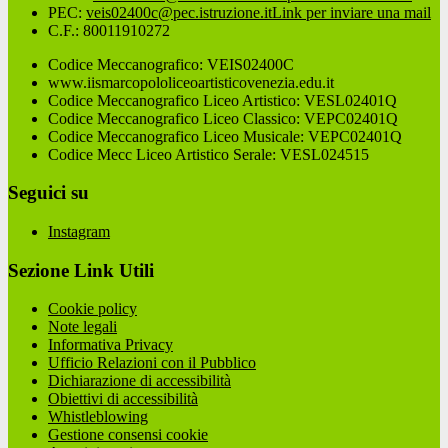
PEC:
veis02400c@pec.istruzione.it
Link per inviare una mail
C.F.: 80011910272
Codice Meccanografico: VEIS02400C
www.iismarcopololiceoartisticovenezia.edu.it
Codice Meccanografico Liceo Artistico: VESL02401Q
Codice Meccanografico Liceo Classico: VEPC02401Q
Codice Meccanografico Liceo Musicale: VEPC02401Q
Codice Mecc Liceo Artistico Serale: VESL024515
Seguici su
Instagram
Sezione Link Utili
Cookie policy
Note legali
Informativa Privacy
Ufficio Relazioni con il Pubblico
Dichiarazione di accessibilità
Obiettivi di accessibilità
Whistleblowing
Gestione consensi cookie