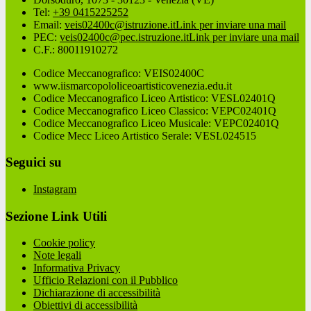
Tel:
+39 0415225252
Email:
veis02400c@istruzione.it
Link per inviare una mail
PEC:
veis02400c@pec.istruzione.it
Link per inviare una mail
C.F.: 80011910272
Codice Meccanografico: VEIS02400C
www.iismarcopololiceoartisticovenezia.edu.it
Codice Meccanografico Liceo Artistico: VESL02401Q
Codice Meccanografico Liceo Classico: VEPC02401Q
Codice Meccanografico Liceo Musicale: VEPC02401Q
Codice Mecc Liceo Artistico Serale: VESL024515
Seguici su
Instagram
Sezione Link Utili
Cookie policy
Note legali
Informativa Privacy
Ufficio Relazioni con il Pubblico
Dichiarazione di accessibilità
Obiettivi di accessibilità