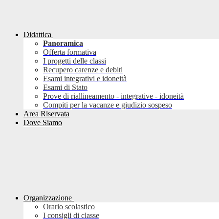
Didattica
Panoramica
Offerta formativa
I progetti delle classi
Recupero carenze e debiti
Esami integrativi e idoneità
Esami di Stato
Prove di riallineamento - integrative - idoneità
Compiti per la vacanze e giudizio sospeso
Area Riservata
Dove Siamo
Organizzazione
Orario scolastico
I consigli di classe