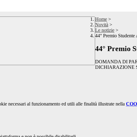
Home
>
Novità
>
Le notizie
>
44° Premio Studente 
44° Premio S
DOMANDA DI PART
DICHIARAZIONE S
kie necessari al funzionamento ed utili alle finalità illustrate nella
COO
attaforma e non è possibile disabilitarli.