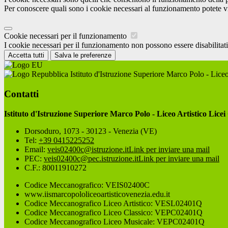
Per conoscere quali sono i cookie necessari al funzionamento potete v
Cookie necessari per il funzionamento
I cookie necessari per il funzionamento non possono essere disabilitati.
Accetta tutti
Salva le preferenze
Istituto d'Istruzione Superiore Marco Polo - Liceo
Contatti
Istituto d'Istruzione Superiore Marco Polo - Liceo Artistico Licei
Dorsoduro, 1073 - 30123 - Venezia (VE)
Tel:
+39 0415225252
Email:
veis02400c@istruzione.it
Link per inviare una mail
PEC:
veis02400c@pec.istruzione.it
Link per inviare una mail
C.F.: 80011910272
Codice Meccanografico: VEIS02400C
www.iismarcopololiceoartisticovenezia.edu.it
Codice Meccanografico Liceo Artistico: VESL02401Q
Codice Meccanografico Liceo Classico: VEPC02401Q
Codice Meccanografico Liceo Musicale: VEPC02401Q