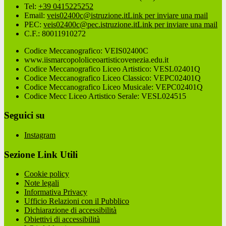
Tel:
+39 0415225252
Email:
veis02400c@istruzione.it
Link per inviare una mail
PEC:
veis02400c@pec.istruzione.it
Link per inviare una mail
C.F.: 80011910272
Codice Meccanografico: VEIS02400C
www.iismarcopololiceoartisticovenezia.edu.it
Codice Meccanografico Liceo Artistico: VESL02401Q
Codice Meccanografico Liceo Classico: VEPC02401Q
Codice Meccanografico Liceo Musicale: VEPC02401Q
Codice Mecc Liceo Artistico Serale: VESL024515
Seguici su
Instagram
Sezione Link Utili
Cookie policy
Note legali
Informativa Privacy
Ufficio Relazioni con il Pubblico
Dichiarazione di accessibilità
Obiettivi di accessibilità