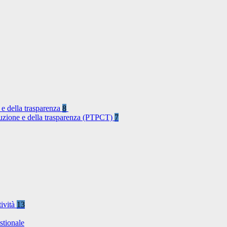
 e della trasparenza
8
rruzione e della trasparenza (PTPCT)
7
tività
13
stionale