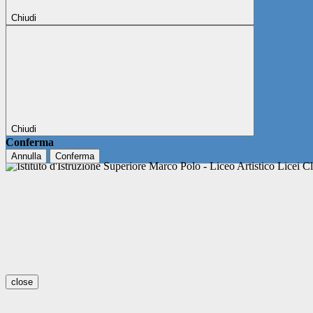
Chiudi
Chiudi
Conferma
Annulla
Conferma
close