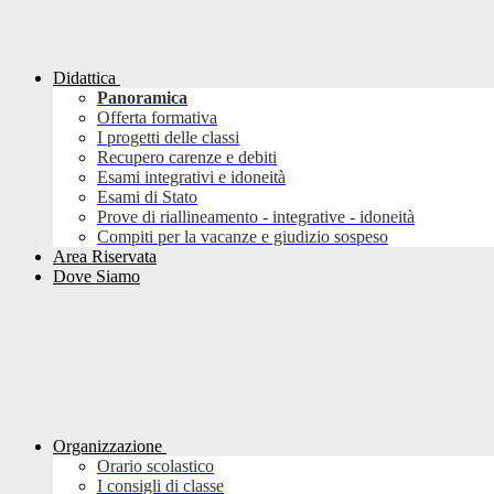
Didattica
Panoramica
Offerta formativa
I progetti delle classi
Recupero carenze e debiti
Esami integrativi e idoneità
Esami di Stato
Prove di riallineamento - integrative - idoneità
Compiti per la vacanze e giudizio sospeso
Area Riservata
Dove Siamo
Organizzazione
Orario scolastico
I consigli di classe