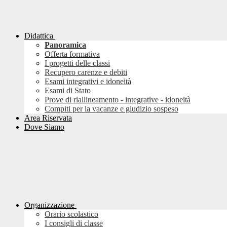
Didattica
Panoramica
Offerta formativa
I progetti delle classi
Recupero carenze e debiti
Esami integrativi e idoneità
Esami di Stato
Prove di riallineamento - integrative - idoneità
Compiti per la vacanze e giudizio sospeso
Area Riservata
Dove Siamo
Organizzazione
Orario scolastico
I consigli di classe