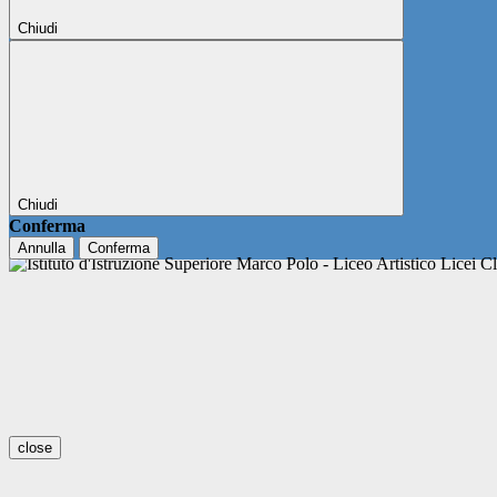
Chiudi
Chiudi
Conferma
Annulla
Conferma
close