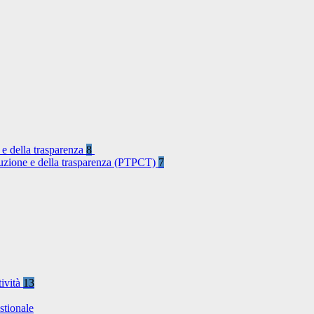
 e della trasparenza
8
rruzione e della trasparenza (PTPCT)
7
tività
13
stionale