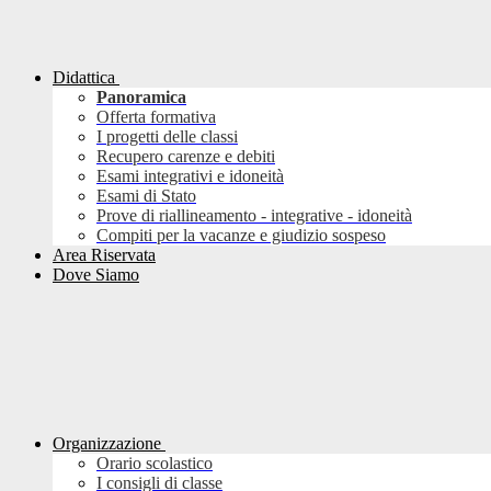
Didattica
Panoramica
Offerta formativa
I progetti delle classi
Recupero carenze e debiti
Esami integrativi e idoneità
Esami di Stato
Prove di riallineamento - integrative - idoneità
Compiti per la vacanze e giudizio sospeso
Area Riservata
Dove Siamo
Organizzazione
Orario scolastico
I consigli di classe