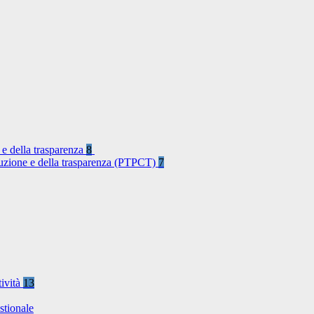
 e della trasparenza
8
rruzione e della trasparenza (PTPCT)
7
tività
13
stionale