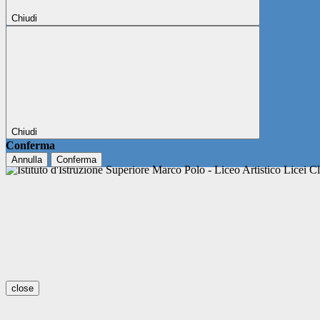
Chiudi
Chiudi
Conferma
Annulla
Conferma
close