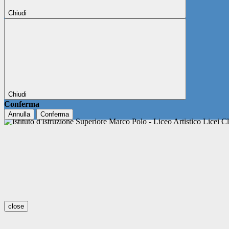
Chiudi
Chiudi
Conferma
Annulla
Conferma
close