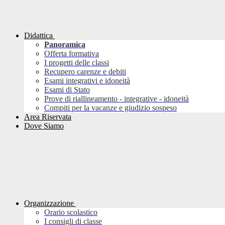
Didattica
Panoramica
Offerta formativa
I progetti delle classi
Recupero carenze e debiti
Esami integrativi e idoneità
Esami di Stato
Prove di riallineamento - integrative - idoneità
Compiti per la vacanze e giudizio sospeso
Area Riservata
Dove Siamo
Organizzazione
Orario scolastico
I consigli di classe