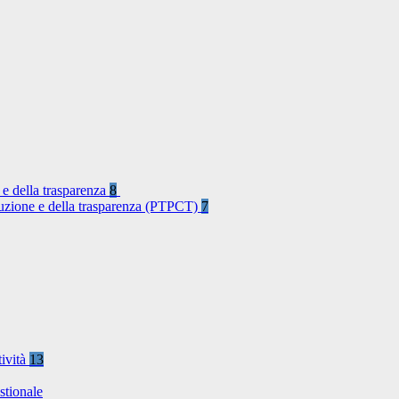
 e della trasparenza
8
rruzione e della trasparenza (PTPCT)
7
tività
13
stionale