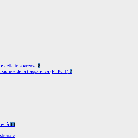
 e della trasparenza
8
rruzione e della trasparenza (PTPCT)
7
tività
13
stionale