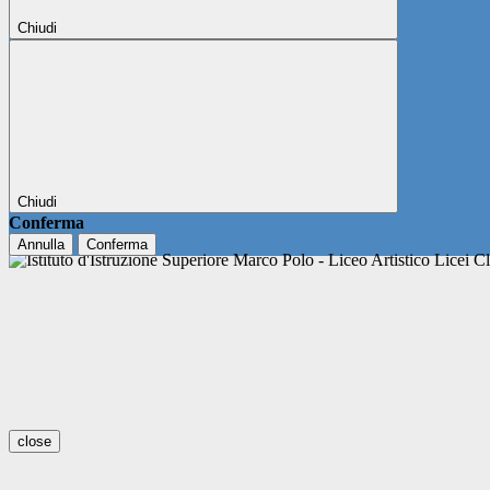
Chiudi
Chiudi
Conferma
Annulla
Conferma
close