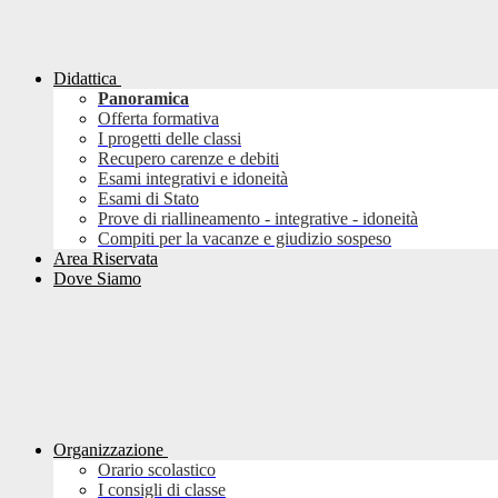
Didattica
Panoramica
Offerta formativa
I progetti delle classi
Recupero carenze e debiti
Esami integrativi e idoneità
Esami di Stato
Prove di riallineamento - integrative - idoneità
Compiti per la vacanze e giudizio sospeso
Area Riservata
Dove Siamo
Organizzazione
Orario scolastico
I consigli di classe